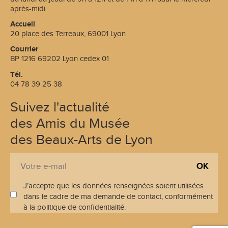
après-midi
Accueil
20 place des Terreaux, 69001 Lyon
Courrier
BP 1216 69202 Lyon cedex 01
Tél.
04 78 39 25 38
Suivez l'actualité
des Amis du Musée
des Beaux-Arts de Lyon
S
E
'
-
i
J’accepte que les données renseignées soient utilisées
m
n
dans le cadre de ma demande de contact, conformément
a
s
à la politique de confidentialité.
i
c
l
r