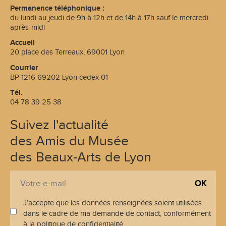
Permanence téléphonique :
du lundi au jeudi de 9h à 12h et de 14h à 17h sauf le mercredi
après-midi
Accueil
20 place des Terreaux, 69001 Lyon
Courrier
BP 1216 69202 Lyon cedex 01
Tél.
04 78 39 25 38
Suivez l'actualité
des Amis du Musée
des Beaux-Arts de Lyon
S
E
'
-
i
J’accepte que les données renseignées soient utilisées
m
n
dans le cadre de ma demande de contact, conformément
a
s
à la politique de confidentialité.