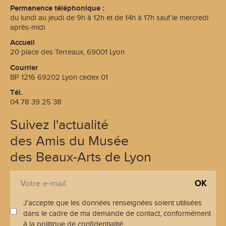
Permanence téléphonique :
du lundi au jeudi de 9h à 12h et de 14h à 17h sauf le mercredi
après-midi
Accueil
20 place des Terreaux, 69001 Lyon
Courrier
BP 1216 69202 Lyon cedex 01
Tél.
04 78 39 25 38
Suivez l'actualité
des Amis du Musée
des Beaux-Arts de Lyon
S
E
'
-
i
J’accepte que les données renseignées soient utilisées
m
n
dans le cadre de ma demande de contact, conformément
a
s
à la politique de confidentialité.