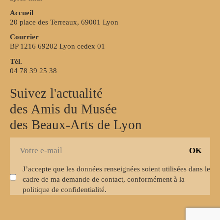
Accueil
20 place des Terreaux, 69001 Lyon
Courrier
BP 1216 69202 Lyon cedex 01
Tél.
04 78 39 25 38
Suivez l'actualité
des Amis du Musée
des Beaux-Arts de Lyon
S
E
'
-
i
J’accepte que les données renseignées soient utilisées dans le
m
n
cadre de ma demande de contact, conformément à la
a
s
politique de confidentialité.
i
c
l
r
i