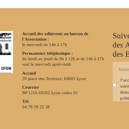
Accueil des adhérents au bureau de
Suive
l’Association :
des 
le mercredi de 14h à 17h
des 
Permanence téléphonique :
du lundi au jeudi de 9h à 12h et de 14h à 17h
sauf le mercredi après-midi
S'inscrire
E-
à
Accueil
mail
la
20 place des Terreaux, 69001 Lyon
J’ac
newslette
soien
Courrier
dema
BP 1216 69202 Lyon cedex 01
polit
Tél.
04 78 39 25 38