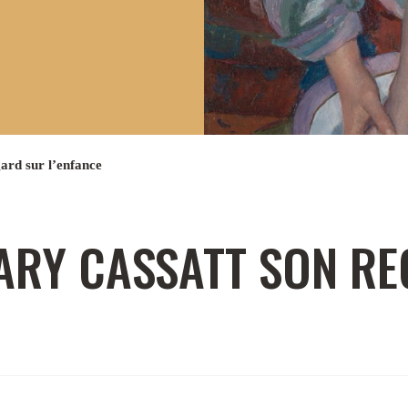
rd sur l’enfance
ARY CASSATT SON R