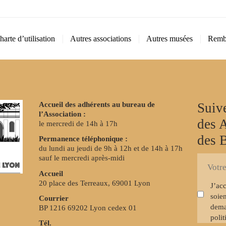
harte d’utilisation
Autres associations
Autres musées
Remb
Accueil des adhérents au bureau de
Suive
l’Association :
des 
le mercredi de 14h à 17h
des 
Permanence téléphonique :
du lundi au jeudi de 9h à 12h et de 14h à 17h
sauf le mercredi après-midi
S'inscrire
E-
à
Accueil
mail
la
20 place des Terreaux, 69001 Lyon
J’ac
newslette
soien
Courrier
dema
BP 1216 69202 Lyon cedex 01
polit
Tél.