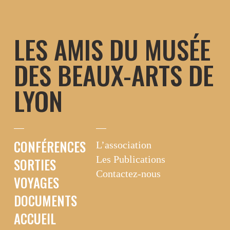
Aller
au
contenu
LES AMIS DU MUSÉE
DES BEAUX-ARTS DE
LYON
CONFÉRENCES
L’association
Les Publications
SORTIES
Contactez-nous
VOYAGES
DOCUMENTS
ACCUEIL