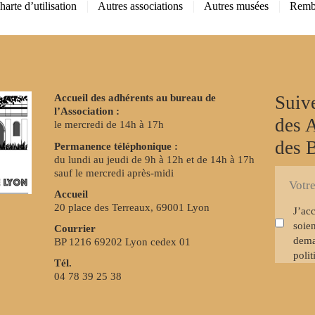
harte d’utilisation
Autres associations
Autres musées
Remb
Accueil des adhérents au bureau de
Suive
l’Association :
des 
le mercredi de 14h à 17h
des 
Permanence téléphonique :
du lundi au jeudi de 9h à 12h et de 14h à 17h
sauf le mercredi après-midi
S'inscrire
E-
à
Accueil
mail
la
20 place des Terreaux, 69001 Lyon
J’ac
newslette
soien
Courrier
dema
BP 1216 69202 Lyon cedex 01
polit
Tél.
04 78 39 25 38