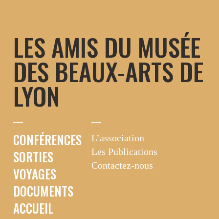
Aller
au
contenu
LES AMIS DU MUSÉE
DES BEAUX-ARTS DE
LYON
CONFÉRENCES
L’association
Les Publications
SORTIES
Contactez-nous
VOYAGES
DOCUMENTS
ACCUEIL