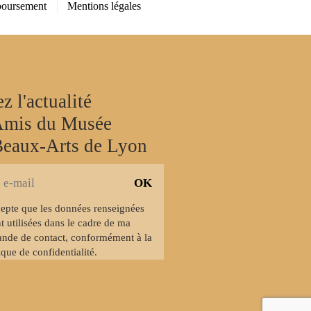
oursement
Mentions légales
z l'actualité
Amis du Musée
Beaux-Arts de Lyon
cepte que les données renseignées
r
t utilisées dans le cadre de ma
nde de contact, conformément à la
ique de confidentialité.