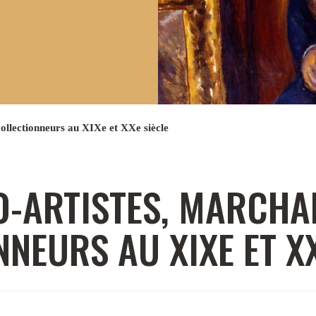
collectionneurs au XIXe et XXe siècle
O-ARTISTES, MARCHA
NEURS AU XIXE ET XX