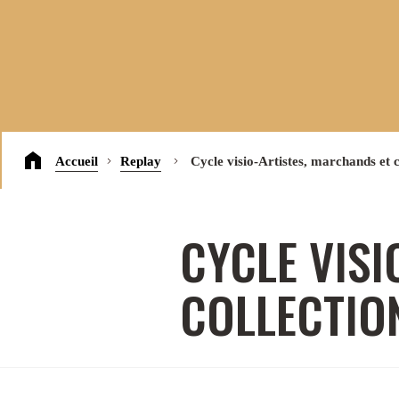
Accueil
Replay
Cycle visio-Artistes, marchands et 
CYCLE VISI
COLLECTION