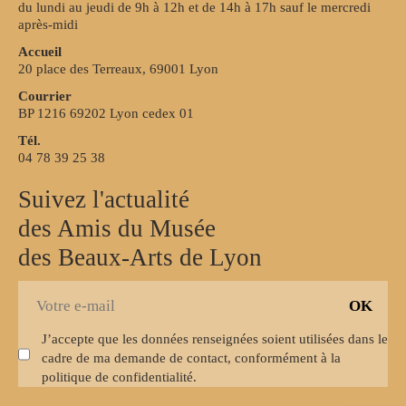
du lundi au jeudi de 9h à 12h et de 14h à 17h sauf le mercredi
après-midi
Accueil
20 place des Terreaux, 69001 Lyon
Courrier
BP 1216 69202 Lyon cedex 01
Tél.
04 78 39 25 38
Suivez l'actualité
des Amis du Musée
des Beaux-Arts de Lyon
S
E
'
-
i
J’accepte que les données renseignées soient utilisées dans le
m
n
cadre de ma demande de contact, conformément à la
a
s
politique de confidentialité.
i
c
l
r