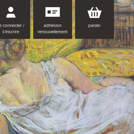
e connecter /
adhésion
panier
s'inscrire
renouvellement