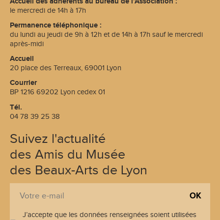
Accueil des adhérents au bureau de l’Association :
le mercredi de 14h à 17h
Permanence téléphonique :
du lundi au jeudi de 9h à 12h et de 14h à 17h sauf le mercredi
après-midi
Accueil
20 place des Terreaux, 69001 Lyon
Courrier
BP 1216 69202 Lyon cedex 01
Tél.
04 78 39 25 38
Suivez l'actualité
des Amis du Musée
des Beaux-Arts de Lyon
S
E
'
-
i
J’accepte que les données renseignées soient utilisées
m
n